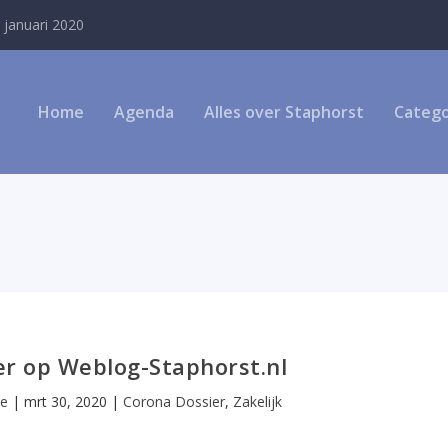
 januari 2020
Home
Agenda
Alles over Staphorst
Catego
er op Weblog-Staphorst.nl
ie
|
mrt 30, 2020
|
Corona Dossier
,
Zakelijk