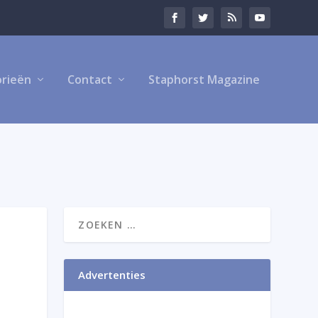
rieën
Contact
Staphorst Magazine
Advertenties