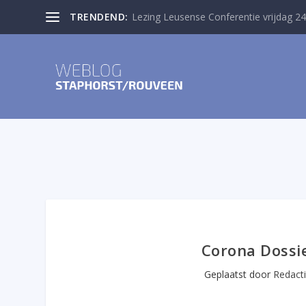
TRENDEND:
Lezing Leusense Conferentie vrijdag 24
Corona Dossi
Geplaatst door
Redact