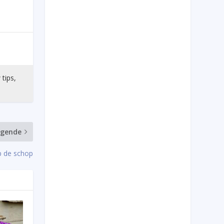
 tips,
lgende
p de schop