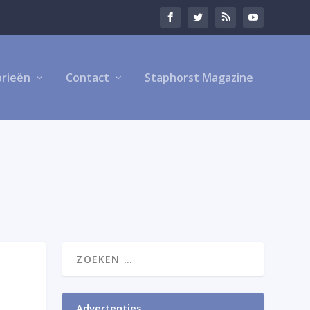
rieën
Contact
Staphorst Magazine
Advertenties