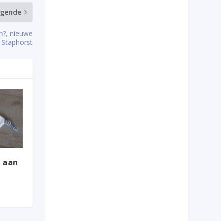
lgende
n?, nieuwe
 Staphorst
 aan