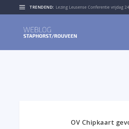
TRENDEND:
Lezing Leusense Conferentie vrijdag 24
OV Chipkaart gev