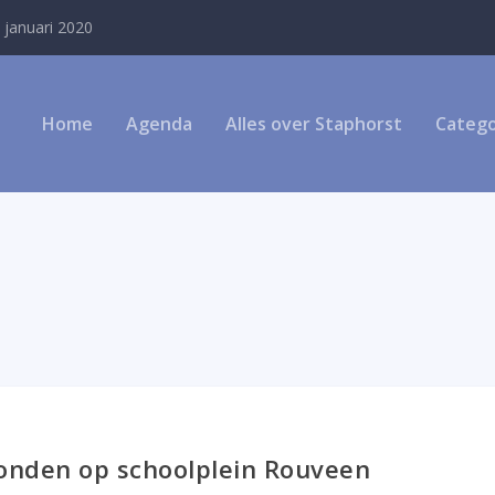
 januari 2020
Home
Agenda
Alles over Staphorst
Catego
onden op schoolplein Rouveen