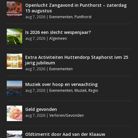
Openlucht Zangavond in Punthorst – zaterdag
15 augustus
aug 7, 2026
|
Evenementen
,
Punthorst
Is 2026 een slecht wespenjaar?
aug 7, 2026
|
Algemeen
Extra Activiteiten Huttendorp Staphorst ivm 25
jarig jubileum
aug 7, 2026
|
Evenementen
Muziek over hoop en verwachting
aug 7, 2026
|
Evenementen
,
Muziek
,
Regio
Geld gevonden
aug 7, 2026
|
Verloren/Gevonden
Oldtimerrit door Aad van der Klaauw