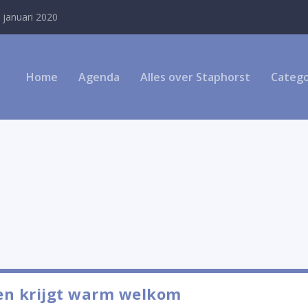
 januari 2020
Home
Agenda
Alles over Staphorst
Catego
en krijgt warm welkom