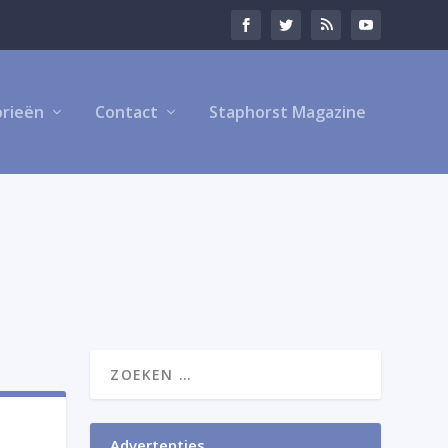
rieën
Contact
Staphorst Magazine
Advertenties