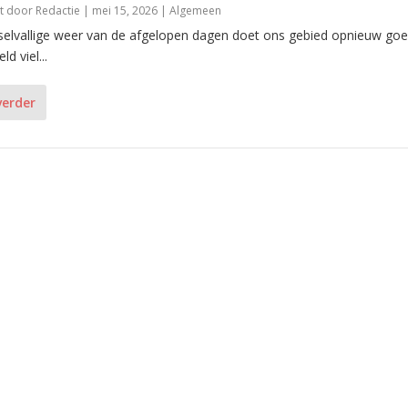
t door
Redactie
|
mei 15, 2026
|
Algemeen
selvallige weer van de afgelopen dagen doet ons gebied opnieuw goe
d viel...
verder