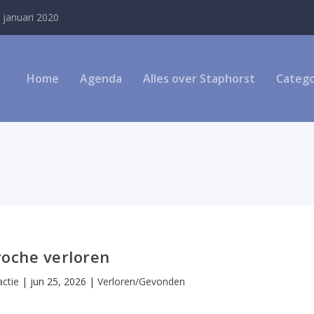
 januari 2020
Home
Agenda
Alles over Staphorst
Catego
roche verloren
ctie
|
jun 25, 2026
|
Verloren/Gevonden