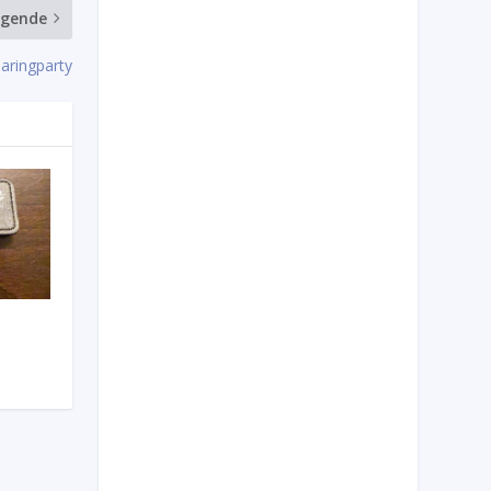
lgende
aringparty