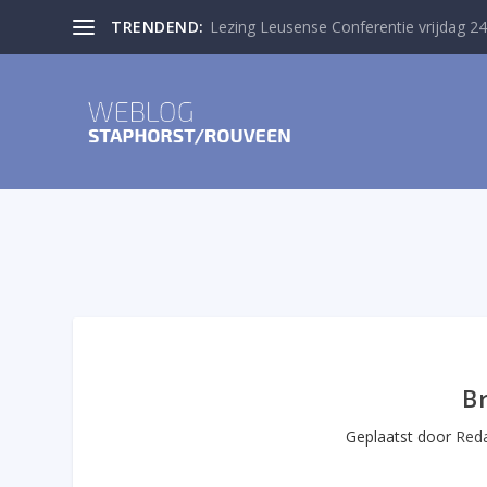
TRENDEND:
Lezing Leusense Conferentie vrijdag 24
B
Geplaatst door
Reda