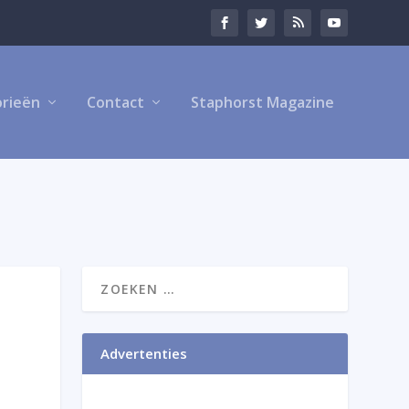
rieën
Contact
Staphorst Magazine
Advertenties