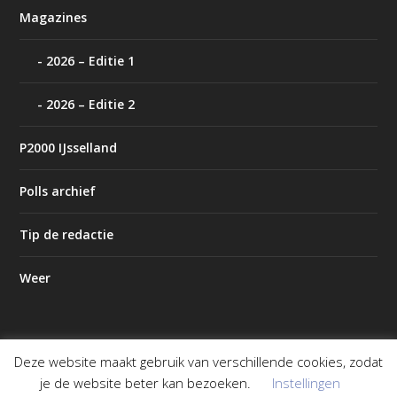
Magazines
2026 – Editie 1
2026 – Editie 2
P2000 IJsselland
Polls archief
Tip de redactie
Weer
Deze website maakt gebruik van verschillende cookies, zodat
Ontworpen door
| Mogelijk gemaakt door
Elegant Themes
je de website beter kan bezoeken.
Instellingen
WordPress