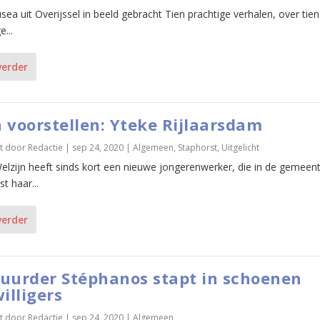
ea uit Overijssel in beeld gebracht Tien prachtige verhalen, over tien
e...
verder
 voorstellen: Yteke Rijlaarsdam
t door
Redactie
|
sep 24, 2020
|
Algemeen
,
Staphorst
,
Uitgelicht
lzijn heeft sinds kort een nieuwe jongerenwerker, die in de gemeen
t haar...
verder
uurder Stéphanos stapt in schoenen
willigers
t door
Redactie
|
sep 24, 2020
|
Algemeen