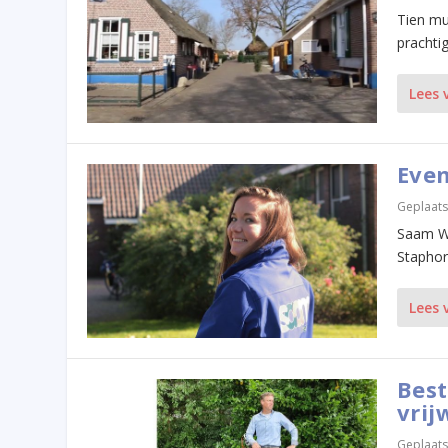
Tien mus
prachtig
Lees 
Even
Geplaats
Saam We
Staphors
Lees 
Best
vrij
Geplaats