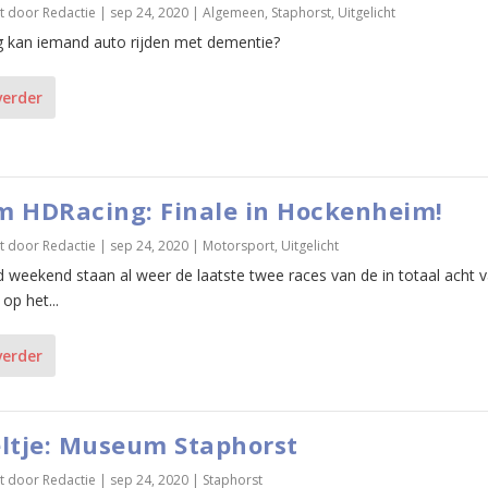
t door
Redactie
|
sep 24, 2020
|
Algemeen
,
Staphorst
,
Uitgelicht
 kan iemand auto rijden met dementie?
verder
 HDRacing: Finale in Hockenheim!
t door
Redactie
|
sep 24, 2020
|
Motorsport
,
Uitgelicht
weekend staan al weer de laatste twee races van de in totaal acht v
op het...
verder
ltje: Museum Staphorst
t door
Redactie
|
sep 24, 2020
|
Staphorst