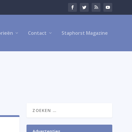
rieën
Contact
Staphorst Magazine
Advertenties