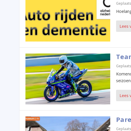
Geplaats
Hoelang
Lees 
Team
Geplaats
Komend 
seizoen 
Lees 
Pare
Geplaats