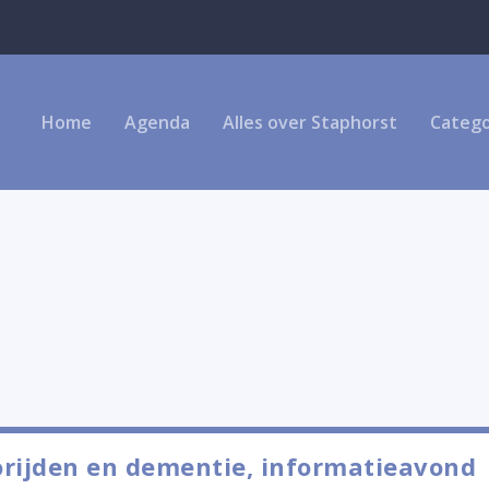
trijd Weert
Home
Agenda
Alles over Staphorst
Catego
rijden en dementie, informatieavond