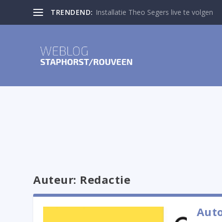
TRENDEND:
Heren B op podium bij Nieuwjaarsweds
Auteur:
Redactie
Auto