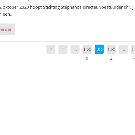
 2 oktober 2020 hoopt Stichting Stéphanos directeur/bestuurder dhr. J.
 een...
verder
1
…
1.65
1.651
1.65
…
1
0
2