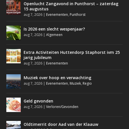
Openlucht Zangavond in Punthorst – zaterdag
15 augustus
aug 7, 2026
|
Evenementen
,
Punthorst
Is 2026 een slecht wespenjaar?
aug 7, 2026
|
Algemeen
Extra Activiteiten Huttendorp Staphorst ivm 25
jarig jubileum
aug 7, 2026
|
Evenementen
Muziek over hoop en verwachting
aug 7, 2026
|
Evenementen
,
Muziek
,
Regio
Geld gevonden
aug 7, 2026
|
Verloren/Gevonden
Oldtimerrit door Aad van der Klaauw