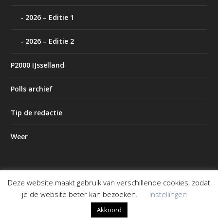
2026 – Editie 1
2026 – Editie 2
P2000 IJsselland
Polls archief
Tip de redactie
Weer
Deze website maakt gebruik van verschillende cookies, zodat
Ontworpen door
| Mogelijk gemaakt door
Elegant Themes
je de website beter kan bezoeken.
Instellingen
WordPress
Akkoord