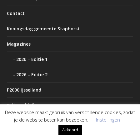
Contact
Koningsdag gemeente Staphorst
Magazines
2026 – Editie 1
2026 – Editie 2
P2000 IJsselland
Polls archief
Deze website maakt gebruik van verschillende cookies, zodat
je de website beter kan bezoeken.
Instellingen
Tip de redactie
Akkoord
Weer