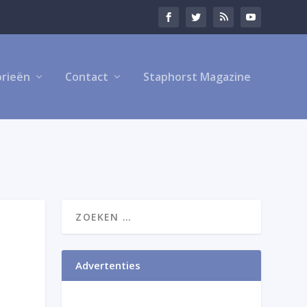
rieën
Contact
Staphorst Magazine
Advertenties