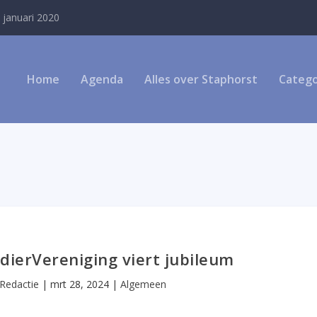
 januari 2020
Home
Agenda
Alles over Staphorst
Catego
dierVereniging viert jubileum
Redactie
|
mrt 28, 2024
|
Algemeen