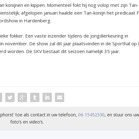
an konijnen en kippen. Momenteel fokt hij nog volop met zijn Tan-
ienstelijk; afgelopen januari haalde een Tan-konijn het predicaat 
oordshow in Hardenberg.
ieke fokker. Een vaste inzender tijdens de jongdierkeuring in
n november. De show zal dit jaar plaatsvinden in de Sporthal op 
erd worden. De SKV bestaat dit seizoen namelijk 35 jaar.
phorst' toe als contact in uw telefoon,
06-15452330
, en stuur ons uw
foto’s en video’s.