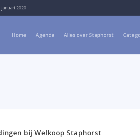
 januari 2020
Home
Agenda
Alles over Staphorst
Catego
dingen bij Welkoop Staphorst