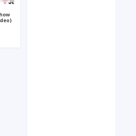
show
ideo)