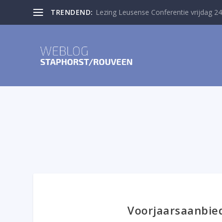
TRENDEND:
Lezing Leusense Conferentie vrijdag 24
Voorjaarsaanbie