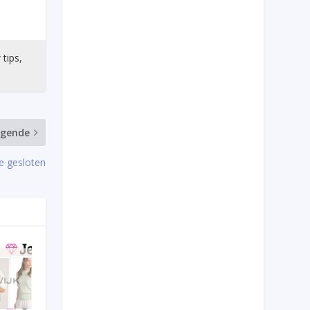
 tips,
lgende
e gesloten