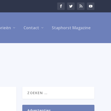
rieën
Contact
Staphorst Magazine
Advertenties