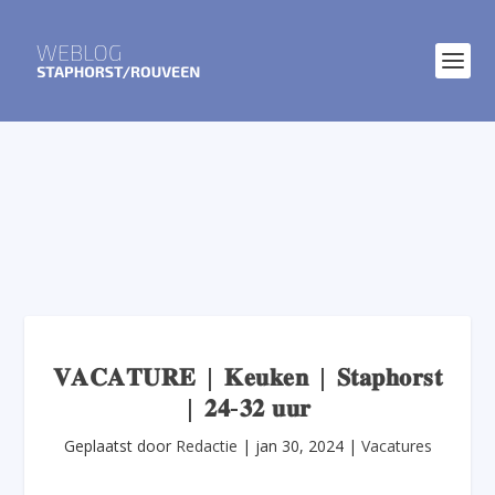
𝐕𝐀𝐂𝐀𝐓𝐔𝐑𝐄 | 𝐊𝐞𝐮𝐤𝐞𝐧 | 𝐒𝐭𝐚𝐩𝐡𝐨𝐫𝐬𝐭
| 𝟐𝟒-𝟑𝟐 𝐮𝐮𝐫
Geplaatst door
Redactie
|
jan 30, 2024
|
Vacatures