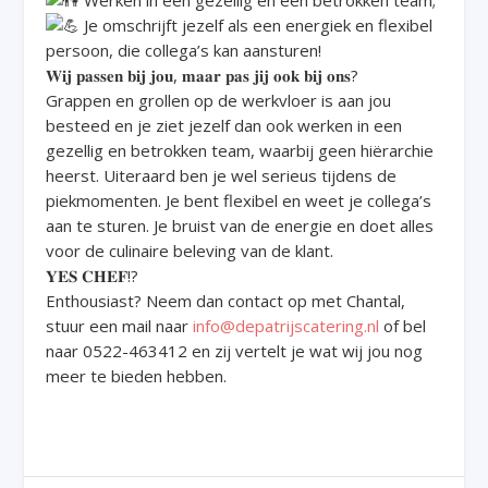
Je omschrijft jezelf als een energiek en flexibel
persoon, die collega’s kan aansturen!
𝐖𝐢𝐣 𝐩𝐚𝐬𝐬𝐞𝐧 𝐛𝐢𝐣 𝐣𝐨𝐮, 𝐦𝐚𝐚𝐫 𝐩𝐚𝐬 𝐣𝐢𝐣 𝐨𝐨𝐤 𝐛𝐢𝐣 𝐨𝐧𝐬?
Grappen en grollen op de werkvloer is aan jou
besteed en je ziet jezelf dan ook werken in een
gezellig en betrokken team, waarbij geen hiërarchie
heerst. Uiteraard ben je wel serieus tijdens de
piekmomenten. Je bent flexibel en weet je collega’s
aan te sturen. Je bruist van de energie en doet alles
voor de culinaire beleving van de klant.
𝐘𝐄𝐒 𝐂𝐇𝐄𝐅!?
Enthousiast? Neem dan contact op met Chantal,
stuur een mail naar
info@depatrijscatering.nl
of bel
naar 0522-463412 en zij vertelt je wat wij jou nog
meer te bieden hebben.