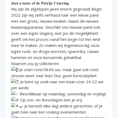
𝐉𝐮𝐬𝐭 𝐚 𝐭𝐚𝐬𝐭𝐞 𝐨𝐟 𝐝𝐞 𝐏𝐚𝐭𝐫𝐢𝐣𝐬 𝐂𝐚𝐭𝐞𝐫𝐢𝐧𝐠
Wij zijn de afgelopen jaren enorm gegroeid! Begin
2022 zijn wij zelfs verhuisd naar een nieuw pand
met een grote, nieuwe keuken. Naast de nieuwe
keukenapparatuur, beschikt ons nieuwe pand ook
over een eigen slagerij, wat jou de mogelijkheid
geeft om het proces vanaf het begin tot het eind
mee te maken. Zo maken wij tegenwoordig onze
eigen rook- en droge worsten, spareribs, rauwe
hammen en onze beroemde gehaktbal.
Waarom zou jij solliciteren:
Je start rond 08:00 uur, maar gaat ook rond
zessen weer naar huis! Dus: geen horecatijden!
Je bent op zoek naar een baan voor 24-32 uur
per week;
Beschikbaar op maandag, woensdag en vrijdag!
Op zon- en feestdagen ben je vrij;
Je bereidt elke dag andere gerechten, of je
gaat mee naar live cooking evenementen;
Werken in een gezellig en een betrokken team;