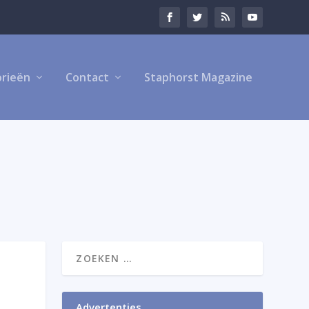
rieën
Contact
Staphorst Magazine
Advertenties