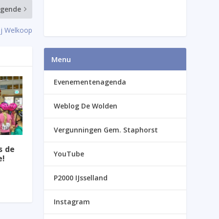
lgende
ij Welkoop
Menu
Evenementenagenda
Weblog De Wolden
Vergunningen Gem. Staphorst
s de
YouTube
e!
P2000 IJsselland
Instagram