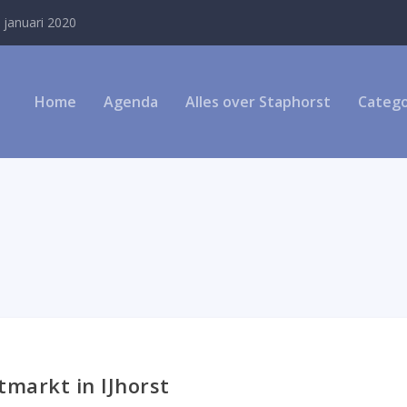
 januari 2020
Home
Agenda
Alles over Staphorst
Catego
tmarkt in IJhorst