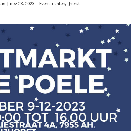
tie
|
nov 28, 2023
|
Evenementen
,
IJhorst