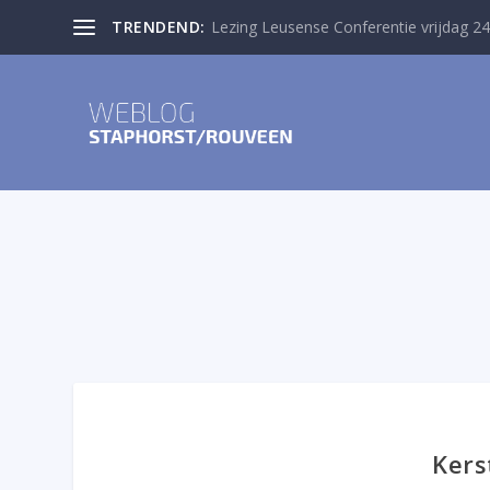
TRENDEND:
Lezing Leusense Conferentie vrijdag 24
Kers