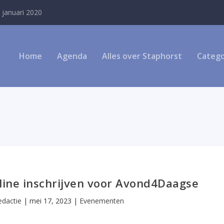
 januari 2020
Home
Agenda
Alles over Staphorst
Catego
line inschrijven voor Avond4Daagse
edactie
|
mei 17, 2023
|
Evenementen