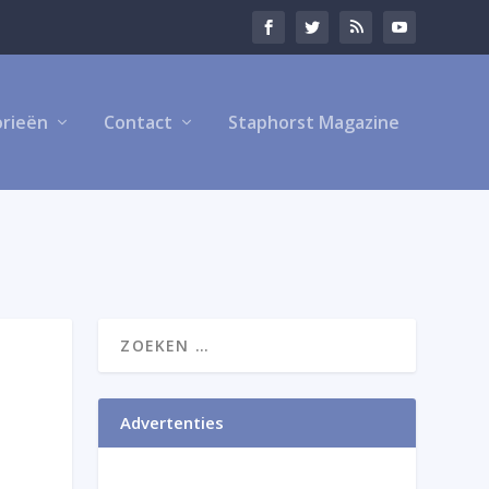
rieën
Contact
Staphorst Magazine
Advertenties