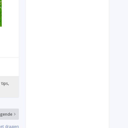
 tips,
lgende
et draaien