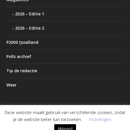
2026 – Editie 1
2026 – Editie 2
P2000 IJsselland
Polls archief
Tip de redactie
Weer
Deze website maakt gebruik van verschillende cookies, zodat
Ontworpen door
| Mogelijk gemaakt door
Elegant Themes
je de website beter kan bezoeken.
Instellingen
WordPress
Akkoord