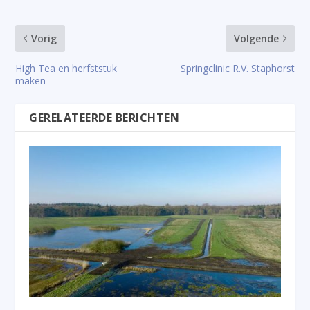
Vorig
Volgende
High Tea en herfststuk
Springclinic R.V. Staphorst
maken
GERELATEERDE BERICHTEN