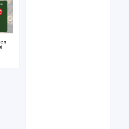
ren
w!