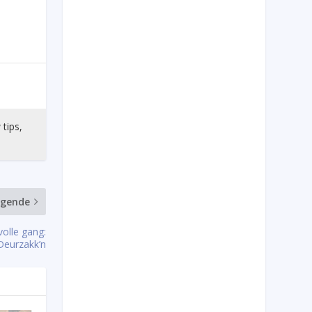
 tips,
lgende
olle gang:
Deurzakk’n