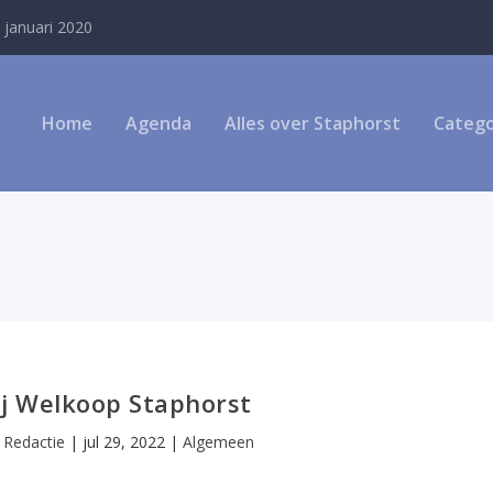
 januari 2020
Home
Agenda
Alles over Staphorst
Catego
ij Welkoop Staphorst
r
Redactie
|
jul 29, 2022
|
Algemeen