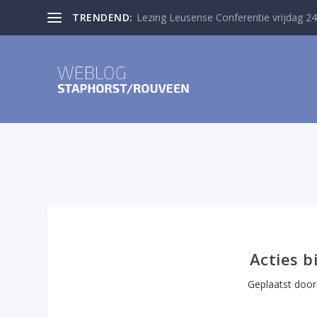
TRENDEND:
Lezing Leusense Conferentie vrijdag 24
Acties b
Geplaatst doo