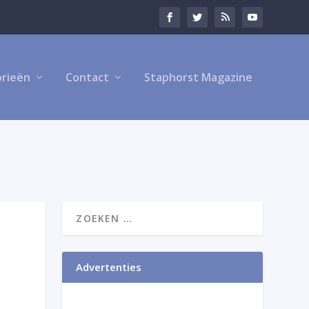
rieën
Contact
Staphorst Magazine
Advertenties