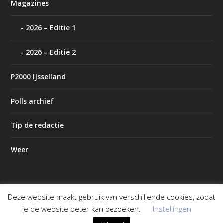
Magazines
2026 – Editie 1
2026 – Editie 2
P2000 IJsselland
Polls archief
Tip de redactie
Weer
Deze website maakt gebruik van verschillende cookies, zodat
Ontworpen door
| Mogelijk gemaakt door
Elegant Themes
je de website beter kan bezoeken.
Instellingen
WordPress