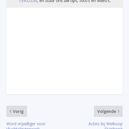
15452330
, en stuur ons uw tips, foto’s en video’s.
Vorig
Volgende
Word vrijwilliger voor
Acties bij Welkoop
Vluchtelingenwerk
Staphorst