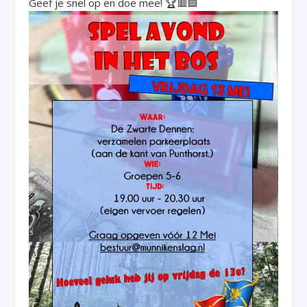
Geef je snel op en doe mee! 🏆🟥🟦