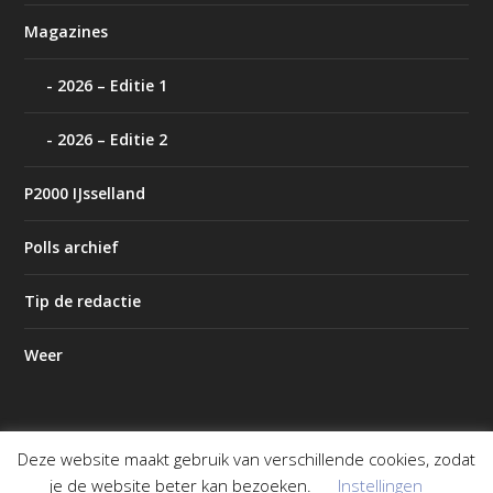
Magazines
2026 – Editie 1
2026 – Editie 2
P2000 IJsselland
Polls archief
Tip de redactie
Weer
Deze website maakt gebruik van verschillende cookies, zodat
Ontworpen door
| Mogelijk gemaakt door
Elegant Themes
je de website beter kan bezoeken.
Instellingen