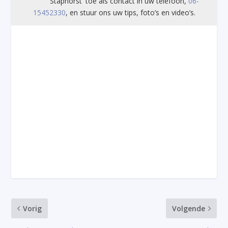
Staphorst' toe als contact in uw telefoon,
06-
15452330
, en stuur ons uw tips, foto’s en video’s.
Vorig
Volgende