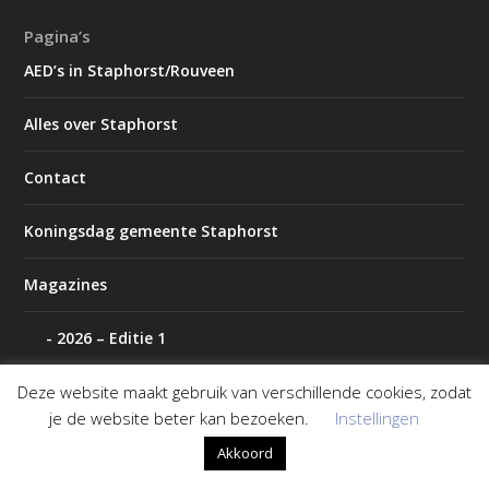
Pagina’s
AED’s in Staphorst/Rouveen
Alles over Staphorst
Contact
Koningsdag gemeente Staphorst
Magazines
2026 – Editie 1
Deze website maakt gebruik van verschillende cookies, zodat
2026 – Editie 2
je de website beter kan bezoeken.
Instellingen
P2000 IJsselland
Akkoord