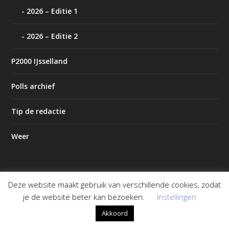
2026 – Editie 1
2026 – Editie 2
P2000 IJsselland
Polls archief
Tip de redactie
Weer
Deze website maakt gebruik van verschillende cookies, zodat
Ontworpen door
| Mogelijk gemaakt door
Elegant Themes
je de website beter kan bezoeken.
Instellingen
WordPress
Akkoord