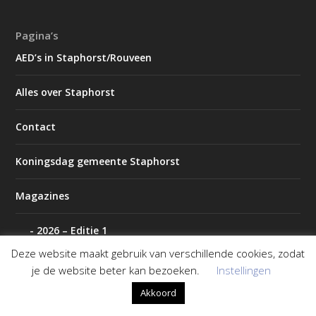
Pagina’s
AED’s in Staphorst/Rouveen
Alles over Staphorst
Contact
Koningsdag gemeente Staphorst
Magazines
2026 – Editie 1
Deze website maakt gebruik van verschillende cookies, zodat
2026 – Editie 2
je de website beter kan bezoeken.
Instellingen
Akkoord
P2000 IJsselland