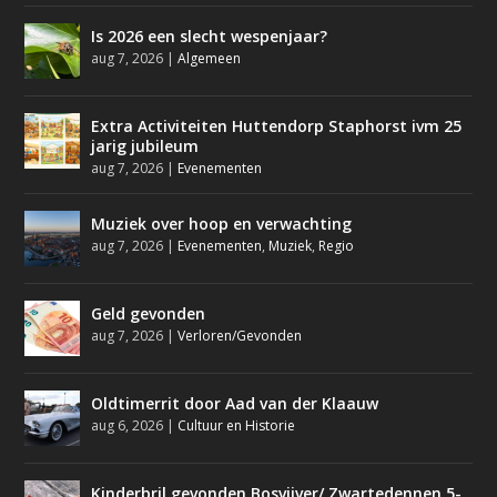
Is 2026 een slecht wespenjaar?
aug 7, 2026
|
Algemeen
Extra Activiteiten Huttendorp Staphorst ivm 25
jarig jubileum
aug 7, 2026
|
Evenementen
Muziek over hoop en verwachting
aug 7, 2026
|
Evenementen
,
Muziek
,
Regio
Geld gevonden
aug 7, 2026
|
Verloren/Gevonden
Oldtimerrit door Aad van der Klaauw
aug 6, 2026
|
Cultuur en Historie
Kinderbril gevonden Bosvijver/ Zwartedennen 5-