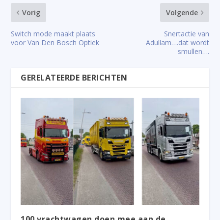
Vorig
Volgende
Switch mode maakt plaats
Snertactie van
voor Van Den Bosch Optiek
Adullam….dat wordt
smullen….
GERELATEERDE BERICHTEN
100 vrachtwagen doen mee aan de