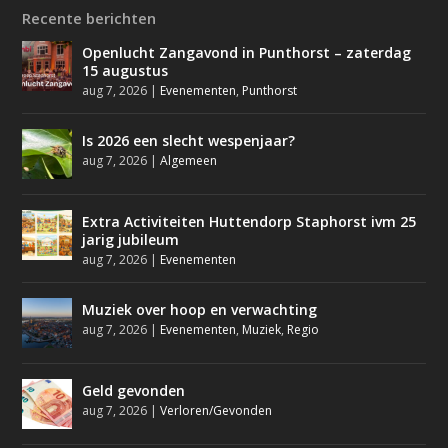
Recente berichten
Openlucht Zangavond in Punthorst – zaterdag
15 augustus
aug 7, 2026
|
Evenementen
,
Punthorst
Is 2026 een slecht wespenjaar?
aug 7, 2026
|
Algemeen
Extra Activiteiten Huttendorp Staphorst ivm 25
jarig jubileum
aug 7, 2026
|
Evenementen
Muziek over hoop en verwachting
aug 7, 2026
|
Evenementen
,
Muziek
,
Regio
Geld gevonden
aug 7, 2026
|
Verloren/Gevonden