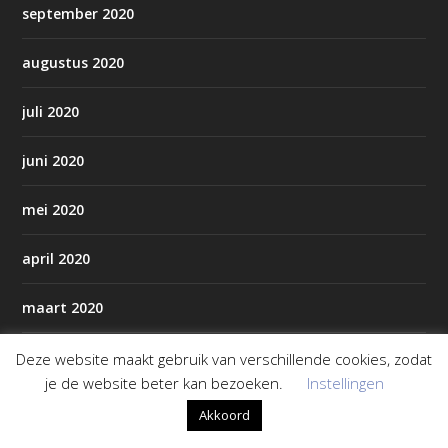
september 2020
augustus 2020
juli 2020
juni 2020
mei 2020
april 2020
maart 2020
februari 2020
Deze website maakt gebruik van verschillende cookies, zodat
je de website beter kan bezoeken.
Instellingen
januari 2020
Akkoord