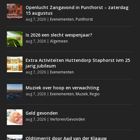
Openlucht Zangavond in Punthorst – zaterdag
15 augustus
aug 7, 2026
|
Evenementen
,
Punthorst
Is 2026 een slecht wespenjaar?
aug 7, 2026
|
Algemeen
Extra Activiteiten Huttendorp Staphorst ivm 25
jarig jubileum
aug 7, 2026
|
Evenementen
Muziek over hoop en verwachting
aug 7, 2026
|
Evenementen
,
Muziek
,
Regio
Geld gevonden
aug 7, 2026
|
Verloren/Gevonden
Oldtimerrit door Aad van der Klaauw