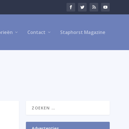
rieën
Contact
Staphorst Magazine
Advertenties