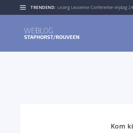
TRENDEND:
Lezing Leusense Conferentie vrijdag 24
Kom ki