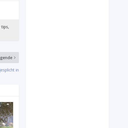
 tips,
lgende
splicht in