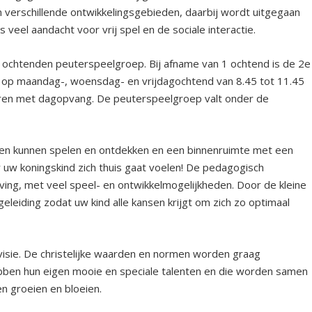
 verschillende ontwikkelingsgebieden, daarbij wordt uitgegaan
s veel aandacht voor vrij spel en de sociale interactie.
 3 ochtenden peuterspeelgroep. Bij afname van 1 ochtend is de 2
e
p op maandag-, woensdag- en vrijdagochtend van 8.45 tot 11.45
ren met dagopvang. De peuterspeelgroep valt onder de
eren kunnen spelen en ontdekken en een binnenruimte met een
r uw koningskind zich thuis gaat voelen! De pedagogisch
ng, met veel speel- en ontwikkelmogelijkheden. Door de kleine
eleiding zodat uw kind alle kansen krijgt om zich zo optimaal
svisie. De christelijke waarden en normen worden graag
ben hun eigen mooie en speciale talenten en die worden samen
n groeien en bloeien.