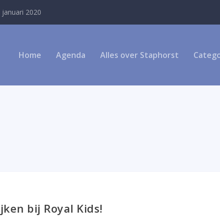
 januari 2020
Home
Agenda
Alles over Staphorst
Catego
jken bij Royal Kids!