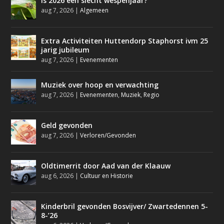
Is 2026 een slecht wespenjaar?
aug 7, 2026
|
Algemeen
Extra Activiteiten Huttendorp Staphorst ivm 25
jarig jubileum
aug 7, 2026
|
Evenementen
Muziek over hoop en verwachting
aug 7, 2026
|
Evenementen
,
Muziek
,
Regio
Geld gevonden
aug 7, 2026
|
Verloren/Gevonden
Oldtimerrit door Aad van der Klaauw
aug 6, 2026
|
Cultuur en Historie
Kinderbril gevonden Bosvijver/ Zwartedennen 5-
8-’26