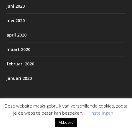
juni 2020
mei 2020
april 2020
maart 2020
februari 2020
januari 2020
Pagina’s
Deze website maakt gebruik van verschillende cookies, zodat
je de website beter kan bezoeken.
Instellingen
AED’s in Staphorst/Rouveen
Akkoord
Alles over Staphorst