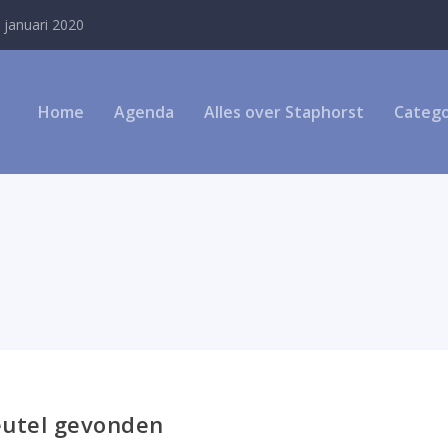
 januari 2020
Home
Agenda
Alles over Staphorst
Catego
eutel gevonden