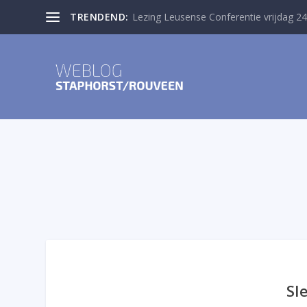
TRENDEND:
Lezing Leusense Conferentie vrijdag 24
Sl