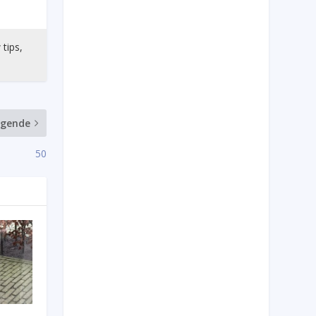
 tips,
lgende
50