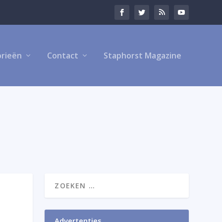
rieën
Contact
Staphorst Magazine
Advertenties