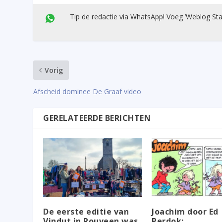
Tip de redactie via WhatsApp! Voeg ’Weblog Sta
Vorig
Afscheid dominee De Graaf video
GERELATEERDE BERICHTEN
De eerste editie van
Joachim door Ed
Vindut in Rouveen was
Perdok: