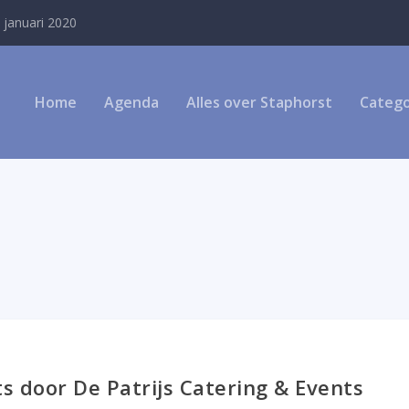
 januari 2020
Home
Agenda
Alles over Staphorst
Catego
 door De Patrijs Catering & Events