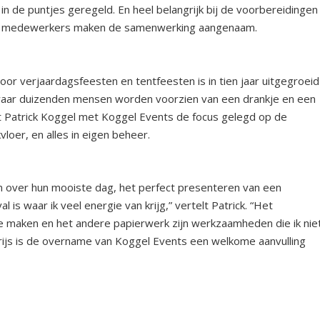
 in de puntjes geregeld. En heel belangrijk bij de voorbereidingen
r de medewerkers maken de samenwerking aangenaam.
r verjaardagsfeesten en tentfeesten is in tien jaar uitgegroeid
waar duizenden mensen worden voorzien van een drankje en een
ft Patrick Koggel met Koggel Events de focus gelegd op de
loer, en alles in eigen beheer.
over hun mooiste dag, het perfect presenteren van een
l is waar ik veel energie van krijg,” vertelt Patrick. “Het
 maken en het andere papierwerk zijn werkzaamheden die ik nie
rijs is de overname van Koggel Events een welkome aanvulling