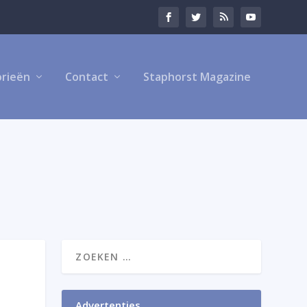
rieën
Contact
Staphorst Magazine
Advertenties