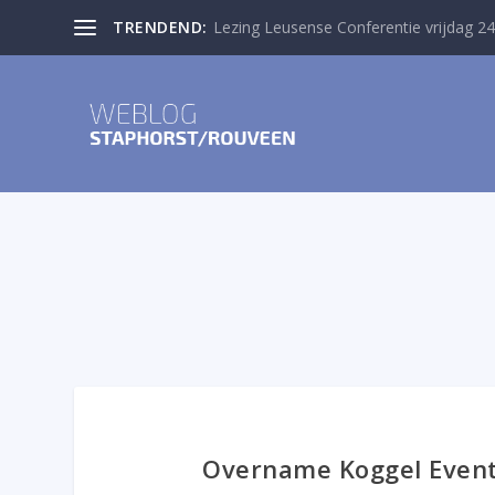
TRENDEND:
Lezing Leusense Conferentie vrijdag 24
Overname Koggel Events