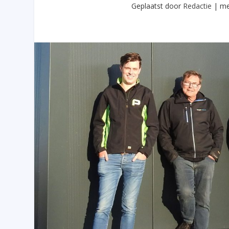
Geplaatst door
Redactie
|
me