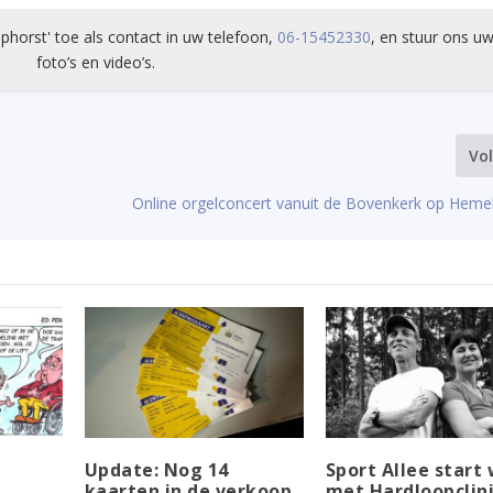
phorst' toe als contact in uw telefoon,
06-15452330
, en stuur ons uw
foto’s en video’s.
Vo
Online orgelconcert vanuit de Bovenkerk op Heme
Update: Nog 14
Sport Allee start
kaarten in de verkoop
met Hardloopclin