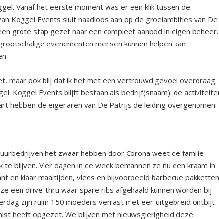
gel. Vanaf het eerste moment was er een klik tussen de
van Koggel Events sluit naadloos aan op de groeiambities van De
 een grote stap gezet naar een compleet aanbod in eigen beheer.
ot grootschalige evenementen mensen kunnen helpen aan
en.
zet, maar ook blij dat ik het met een vertrouwd gevoel overdraag
el. Koggel Events blijft bestaan als bedrijf(snaam): de activiteite
rt hebben de eigenaren van De Patrijs de leiding overgenomen.
urbedrijven het zwaar hebben door Corona weet de familie
 te blijven. Vier dagen in de week bemannen ze nu een kraam in
t en klaar maaltijden, vlees en bijvoorbeeld barbecue pakkette
ze een drive-thru waar spare ribs afgehaald kunnen worden bij
rdag zijn ruim 150 moeders verrast met een uitgebreid ontbijt
mist heeft opgezet. We blijven met nieuwsgierigheid deze