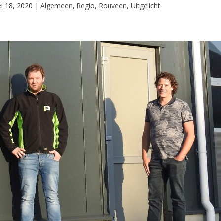
i 18, 2020
|
Algemeen
,
Regio
,
Rouveen
,
Uitgelicht