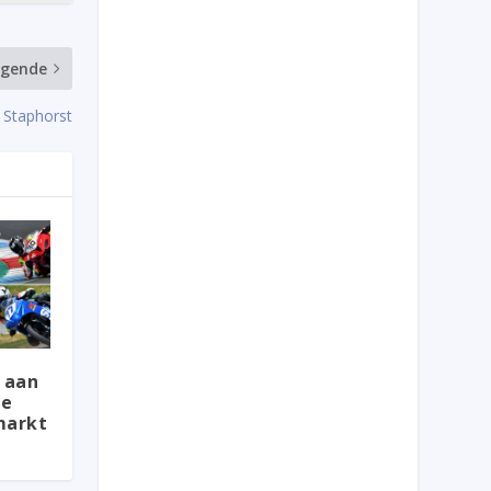
lgende
 Staphorst
 aan
ie
markt