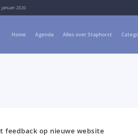
 januari 2020
Home
Agenda
Alles over Staphorst
Catego
t feedback op nieuwe website