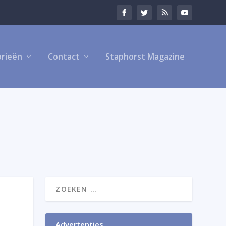
rieën
Contact
Staphorst Magazine
Advertenties