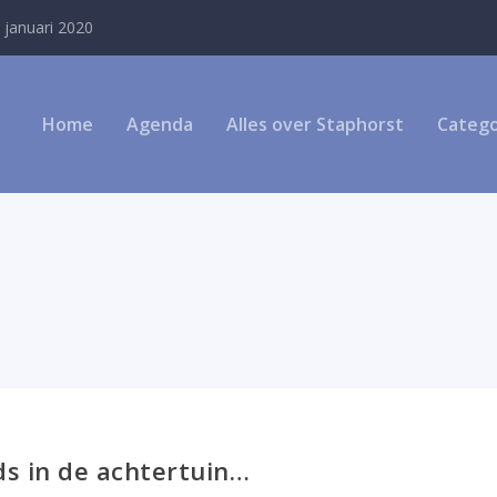
 januari 2020
Home
Agenda
Alles over Staphorst
Catego
ds in de achtertuin…