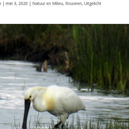
n
|
mei 3, 2020
|
Natuur en Milieu
,
Rouveen
,
Uitgelicht