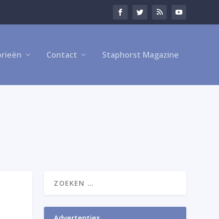
rieën
Contact
Staphorst Magazine
Advertenties