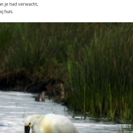
an je had verwacht,
j huis.