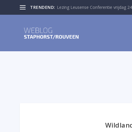
TRENDEND:
Lezing Leusense Conferentie vrijdag 24
Wildlan