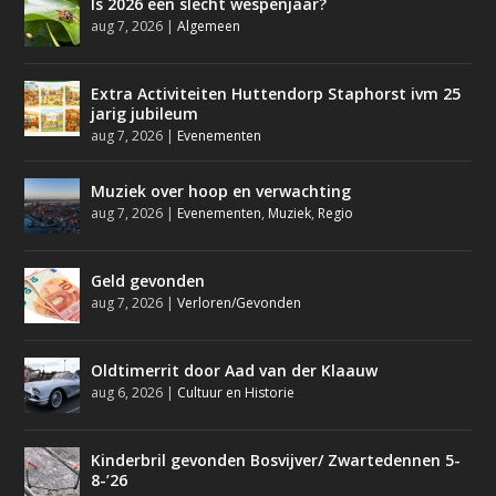
Is 2026 een slecht wespenjaar?
aug 7, 2026
|
Algemeen
Extra Activiteiten Huttendorp Staphorst ivm 25
jarig jubileum
aug 7, 2026
|
Evenementen
Muziek over hoop en verwachting
aug 7, 2026
|
Evenementen
,
Muziek
,
Regio
Geld gevonden
aug 7, 2026
|
Verloren/Gevonden
Oldtimerrit door Aad van der Klaauw
aug 6, 2026
|
Cultuur en Historie
Kinderbril gevonden Bosvijver/ Zwartedennen 5-
8-’26