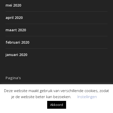
mei 2020
april 2020
maart 2020
februari 2020
januari 2020
Pagina’s
AED’s in Staphorst/Rouveen
Deze website maakt gebruik van verschillende cookies, zodat
je de website beter kan bezoeken.
Instellingen
Alles over Staphorst
Akkoord
Contact