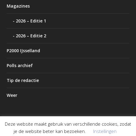
Magazines
2026 – Editie 1
2026 – Editie 2
P2000 IJsselland
Polls archief
Tip de redactie
Weer
Deze website maakt gebruik van verschillende cookies, zodat
Ontworpen door
| Mogelijk gemaakt door
Elegant Themes
je de website beter kan bezoeken.
Instellingen
WordPress