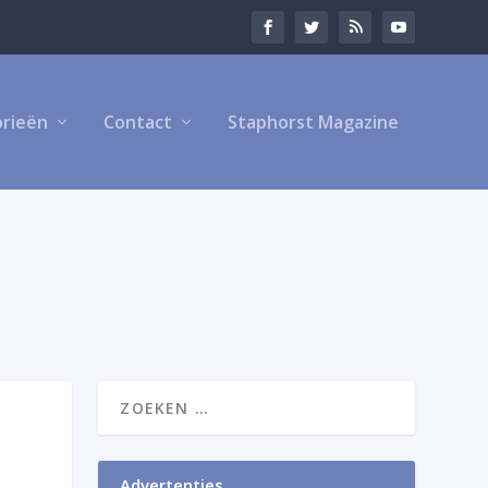
rieën
Contact
Staphorst Magazine
Advertenties