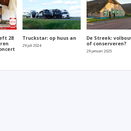
eft 28
Truckstar: op huus an
De Streek: volbo
aren
of conserveren?
29 juli 2024
oncert
29 januari 2025