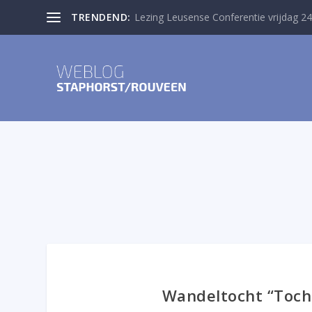
TRENDEND:
Lezing Leusense Conferentie vrijdag 24
Wandeltocht “Tocht