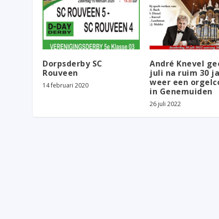
Dorpsderby SC
André Knevel ge
Rouveen
juli na ruim 30 j
weer een orgelc
14 februari 2020
in Genemuiden
26 juli 2022