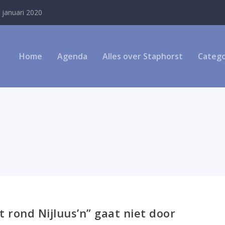
 januari 2020
Home
Agenda
Alles over Staphorst
Catego
 rond Nijluus’n” gaat niet door