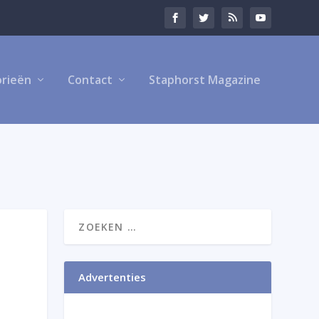
rieën
Contact
Staphorst Magazine
Advertenties