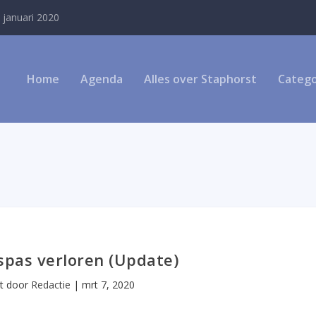
 januari 2020
Home
Agenda
Alles over Staphorst
Catego
spas verloren (Update)
st door
Redactie
|
mrt 7, 2020