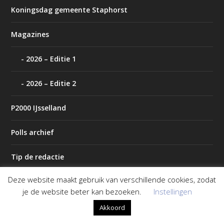
Koningsdag gemeente Staphorst
Magazines
2026 – Editie 1
2026 – Editie 2
P2000 IJsselland
Polls archief
Tip de redactie
Deze website maakt gebruik van verschillende cookies, zodat
Weer
je de website beter kan bezoeken.
Instellingen
Akkoord