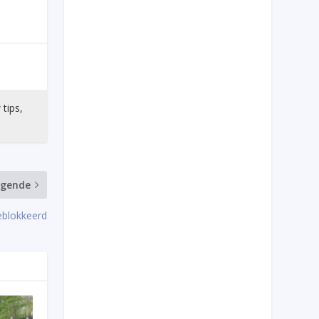
 tips,
lgende
eblokkeerd