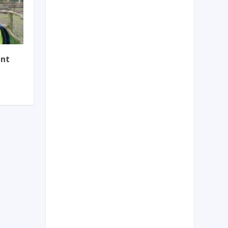
ont
p