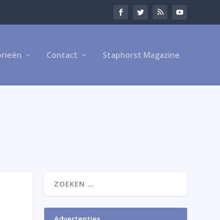
rieën
Contact
Staphorst Magazine
Advertenties