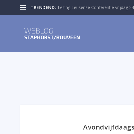
TRENDEND:
Lezing Leusense Conferentie vrijdag 24
Avondvijfdaag