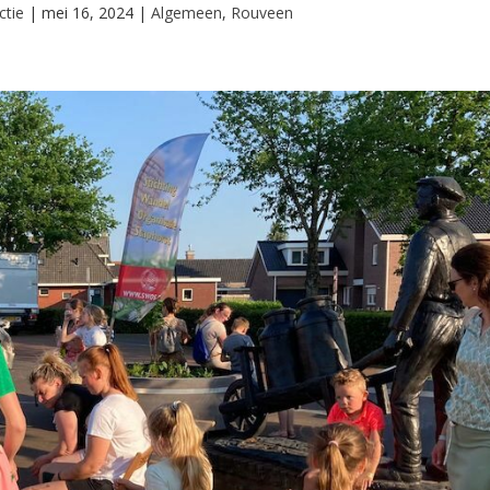
ctie
|
mei 16, 2024
|
Algemeen
,
Rouveen