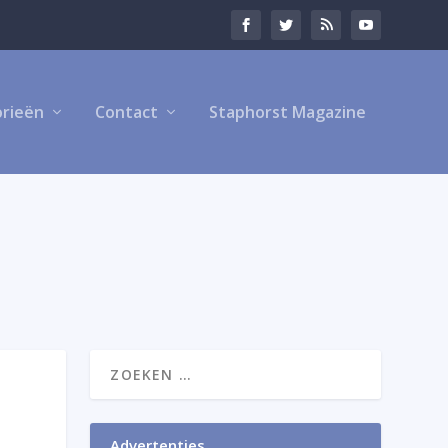
rieën
Contact
Staphorst Magazine
Advertenties