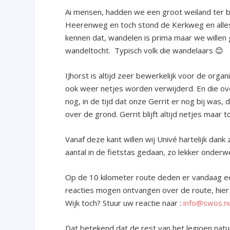
Ai mensen, hadden we een groot weiland ter 
Heerenweg en toch stond de Kerkweg en alles 
kennen dat, wandelen is prima maar we willen gr
wandeltocht. Typisch volk die wandelaars 😊
IJhorst is altijd zeer bewerkelijk voor de orga
ook weer netjes worden verwijderd. En die ove
nog, in de tijd dat onze Gerrit er nog bij was, d
over de grond. Gerrit blijft altijd netjes maar to
Vanaf deze kant willen wij Univé hartelijk dan
aantal in de fietstas gedaan, zo lekker onde
Op de 10 kilometer route deden er vandaag ee
reacties mogen ontvangen over de route, hier 
Wijk toch? Stuur uw reactie naar :
info@swos.n
Dat betekend dat de rest van het legioen nat