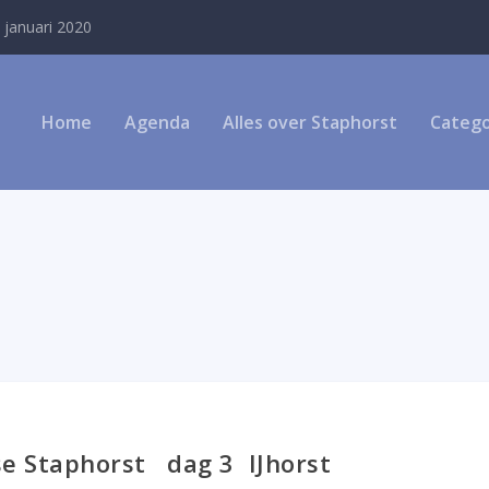
 januari 2020
Home
Agenda
Alles over Staphorst
Catego
se Staphorst dag 3 IJhorst