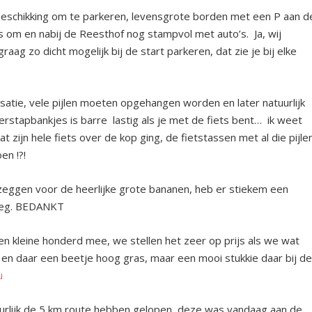
beschikking om te parkeren, levensgrote borden met een P aan d
om en nabij de Reesthof nog stampvol met auto’s. Ja, wij
aag zo dicht mogelijk bij de start parkeren, dat zie je bij elke
nisatie, vele pijlen moeten opgehangen worden en later natuurlijk
rstapbankjes is barre lastig als je met de fiets bent… ik weet
at zijn hele fiets over de kop ging, de fietstassen met al die pijle
en !?!
k zeggen voor de heerlijke grote bananen, heb er stiekem een
rweg. BEDANKT
n kleine honderd mee, we stellen het zeer op prijs als we wat
en daar een beetje hoog gras, maar een mooi stukkie daar bij d
u
uurlijk de 5 km route hebben gelopen, deze was vandaag aan de