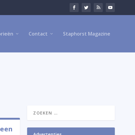
rieën
Contact
Staphorst Magazine
veen
Advertenties