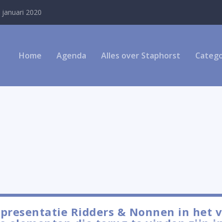
 januari 2020
Home
Agenda
Alles over Staphorst
Catego
presentatie Ridders & Nonnen in het 