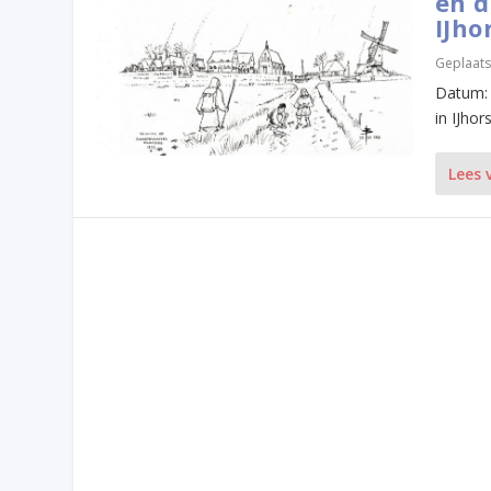
en d
IJho
Geplaats
Datum: 
in IJhorst
Lees 