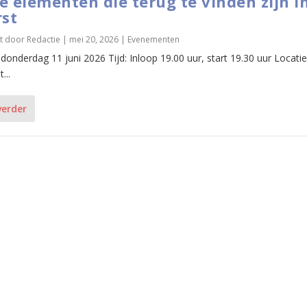
e elementen die terug te vinden zijn i
rst
t door
Redactie
|
mei 20, 2026
|
Evenementen
donderdag 11 juni 2026 Tijd: Inloop 19.00 uur, start 19.30 uur Locatie
...
verder