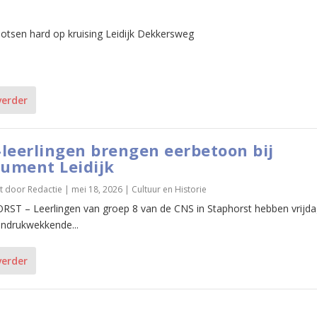
botsen hard op kruising Leidijk Dekkersweg
verder
leerlingen brengen eerbetoon bij
ument Leidijk
t door
Redactie
|
mei 18, 2026
|
Cultuur en Historie
ST – Leerlingen van groep 8 van de CNS in Staphorst hebben vrijda
indrukwekkende...
verder