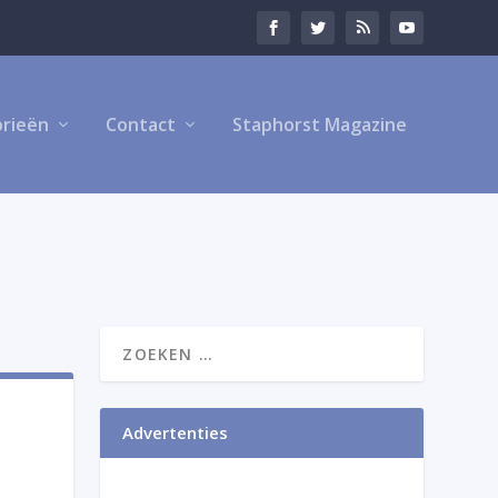
rieën
Contact
Staphorst Magazine
Advertenties