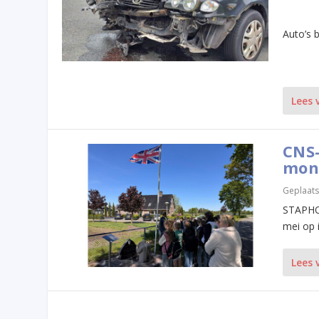
Auto’s 
Lees 
CNS-
mon
Geplaats
STAPHOR
mei op 
Lees 