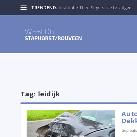
TRENDEND:
Installatie Theo Segers live te volgen
Tag:
leidijk
Auto
Dek
Geplaats