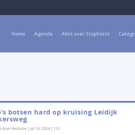
Home
Agenda
Alles over Staphorst
Catego
’s botsen hard op kruising Leidijk
kersweg
t door
Redactie
|
jul 10, 2026
|
112