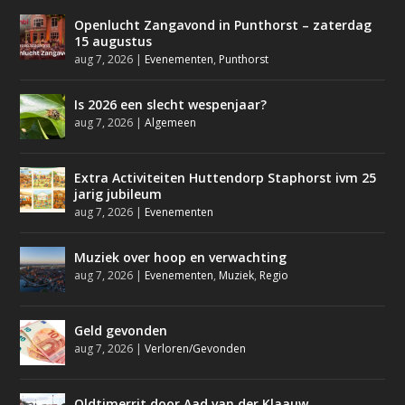
Openlucht Zangavond in Punthorst – zaterdag
15 augustus
aug 7, 2026
|
Evenementen
,
Punthorst
Is 2026 een slecht wespenjaar?
aug 7, 2026
|
Algemeen
Extra Activiteiten Huttendorp Staphorst ivm 25
jarig jubileum
aug 7, 2026
|
Evenementen
Muziek over hoop en verwachting
aug 7, 2026
|
Evenementen
,
Muziek
,
Regio
Geld gevonden
aug 7, 2026
|
Verloren/Gevonden
Oldtimerrit door Aad van der Klaauw