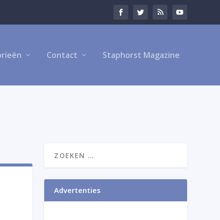
rieën
Contact
Staphorst Magazine
Advertenties