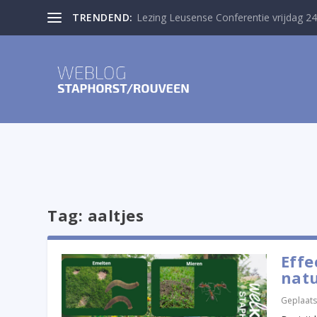
TRENDEND:
Lezing Leusense Conferentie vrijdag 24
Tag:
aaltjes
Effe
natu
Geplaats