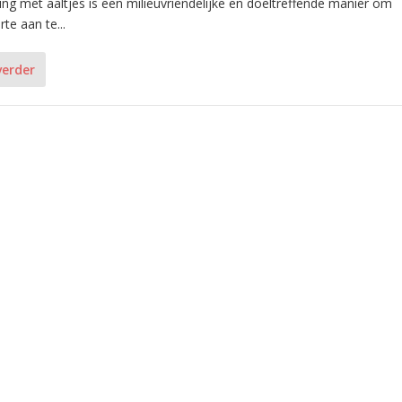
ing met aaltjes is een milieuvriendelijke en doeltreffende manier om
te aan te...
verder