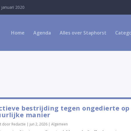
 januari 2020
Home
Agenda
Alles over Staphorst
Catego
ctieve bestrijding tegen ongedierte op
urlijke manier
t door
Redactie
|
jun 2, 2026
|
Algemeen