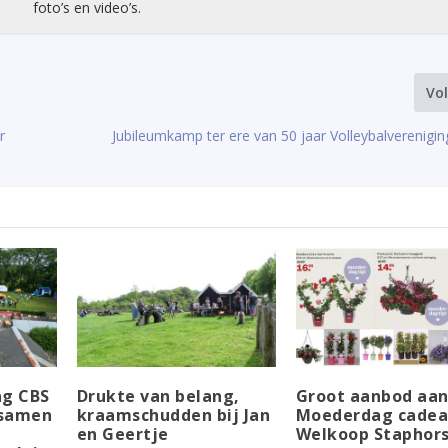
foto’s en video’s.
Vo
r
Jubileumkamp ter ere van 50 jaar Volleybalverenigi
ng CBS
Drukte van belang,
Groot aanbod aa
 samen
kraamschudden bij Jan
Moederdag cadeau
en Geertje
Welkoop Staphors