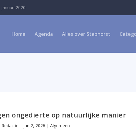
 januari 2020
Home
Agenda
Alles over Staphorst
Catego
egen ongedierte op natuurlijke manier
r
Redactie
|
jun 2, 2026
|
Algemeen