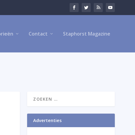
rieën
Contact
Staphorst Magazine
Advertenties