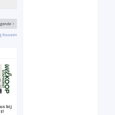
lgende
ng Rouveen
n
s bij
t!