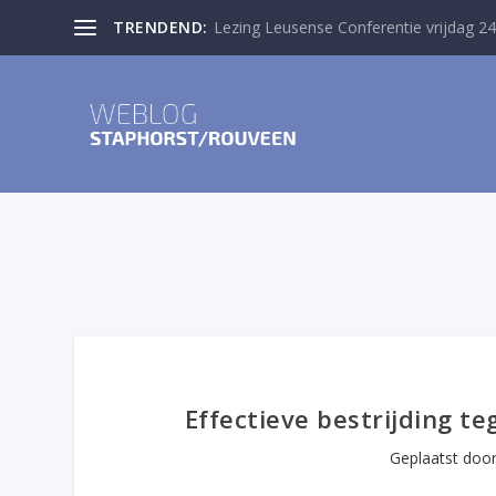
TRENDEND:
Lezing Leusense Conferentie vrijdag 24
Effectieve bestrijding t
Geplaatst doo