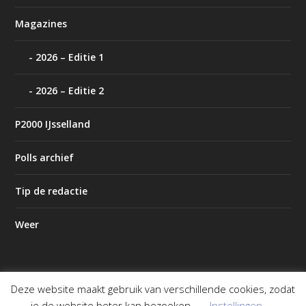
Magazines
2026 – Editie 1
2026 – Editie 2
P2000 IJsselland
Polls archief
Tip de redactie
Weer
Deze website maakt gebruik van verschillende cookies, zodat
Ontworpen door
| Mogelijk gemaakt door
Elegant Themes
je de website beter kan bezoeken.
Instellingen