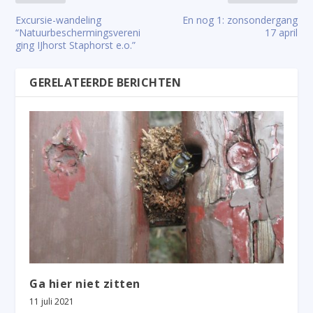
Excursie-wandeling
En nog 1: zonsondergang
“Natuurbeschermingsvereni
17 april
ging IJhorst Staphorst e.o.”
GERELATEERDE BERICHTEN
Ga hier niet zitten
11 juli 2021