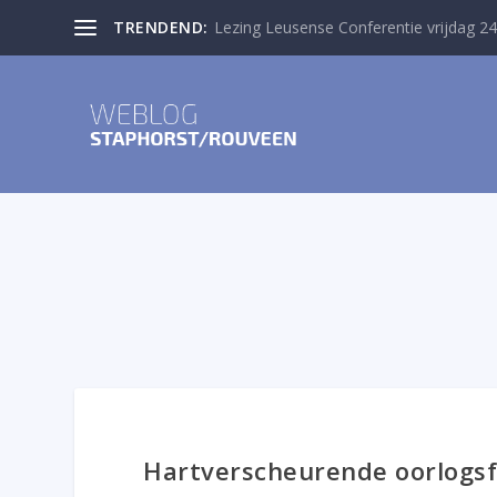
TRENDEND:
Lezing Leusense Conferentie vrijdag 24
Hartverscheurende oorlogs