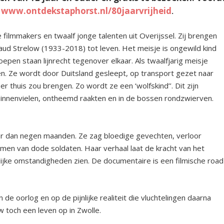
a
www.ontdekstaphorst.nl/80jaarvrijheid
.
ilmmakers en twaalf jonge talenten uit Overijssel. Zij brengen
ud Strelow (1933-2018) tot leven. Het meisje is ongewild kind
epen staan lijnrecht tegenover elkaar. Als twaalfjarig meisje
ven. Ze wordt door Duitsland gesleept, op transport gezet naar
er thuis zou brengen. Zo wordt ze een ‘wolfskind’’. Dit zijn
binnenvielen, ontheemd raakten en in de bossen rondzwierven.
r dan negen maanden. Ze zag bloedige gevechten, verloor
men van dode soldaten. Haar verhaal laat de kracht van het
ijke omstandigheden zien. De documentaire is een filmische road
 de oorlog en op de pijnlijke realiteit die vluchtelingen daarna
 toch een leven op in Zwolle.