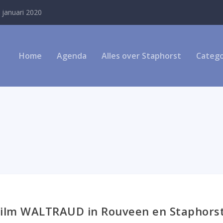
 januari 2020
Home
Agenda
Alles over Staphorst
Catego
film WALTRAUD in Rouveen en Staphors