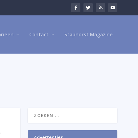
rieën
Contact
Staphorst Magazine
t
Advertenties