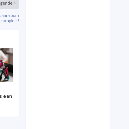
lgende
spaaralbum
compleet!
s een