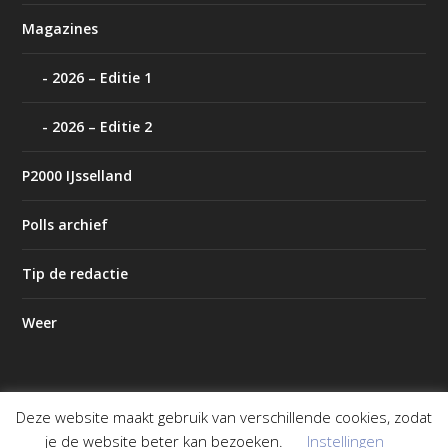
Magazines
2026 – Editie 1
2026 – Editie 2
P2000 IJsselland
Polls archief
Tip de redactie
Weer
Deze website maakt gebruik van verschillende cookies, zodat
Ontworpen door
| Mogelijk gemaakt door
Elegant Themes
je de website beter kan bezoeken.
Instellingen