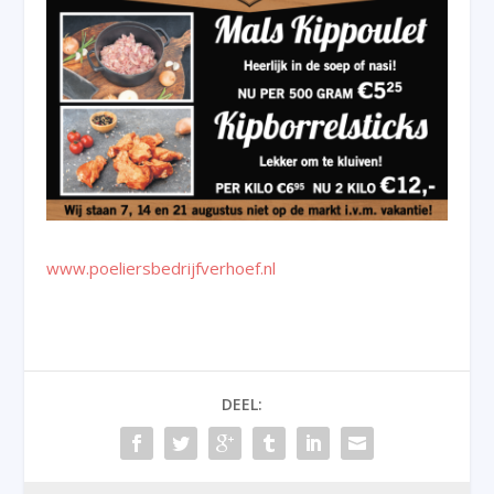
www.poeliersbedrijfverhoef.nl
DEEL: