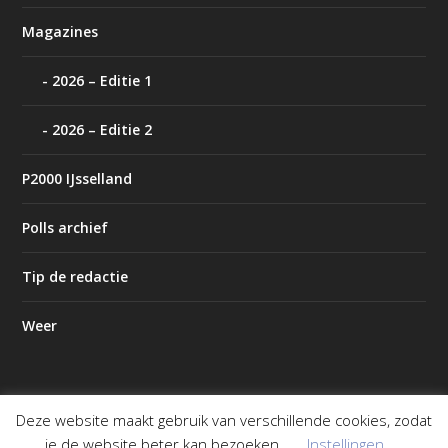
Magazines
2026 – Editie 1
2026 – Editie 2
P2000 IJsselland
Polls archief
Tip de redactie
Weer
Deze website maakt gebruik van verschillende cookies, zodat
Ontworpen door
| Mogelijk gemaakt door
Elegant Themes
je de website beter kan bezoeken.
Instellingen