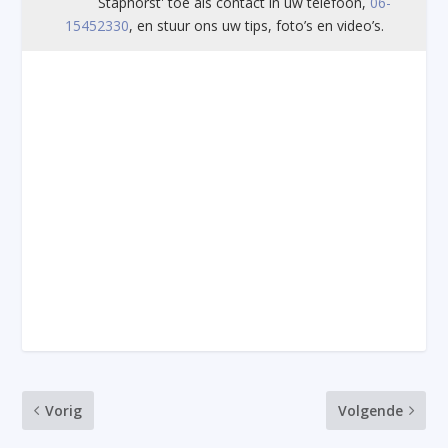
Staphorst' toe als contact in uw telefoon,
06-
15452330
, en stuur ons uw tips, foto’s en video’s.
Vorig
Volgende